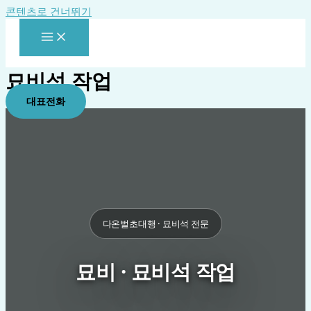
콘텐츠로 건너뛰기
묘비석 작업
대표전화
다온벌초대행 · 묘비석 전문
묘비 · 묘비석 작업