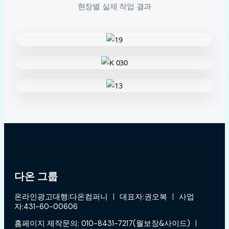
현장별 실제 작업 결과
다온 그룹
온라인광고대행:다온컴퍼니 ㅣ 대표자:권오복 ㅣ 사업
자:431-60-00606
홈페이지 제작문의: 010-8431-7217(월보장&사이드) ㅣ