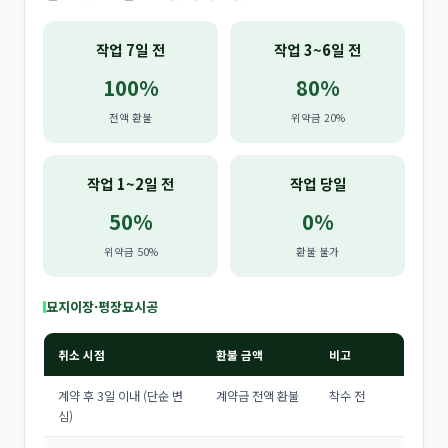
작업 7일 전
작업 3~6일 전
100%
80%
전액 환불
위약금 20%
작업 1~2일 전
작업 당일
50%
0%
위약금 50%
환불 불가
묘지이장·평장묘시공
취소 시점
환불 금액
비고
계약 후 3일 이내 (단순 변
계약금 전액 환불
착수 전
심)