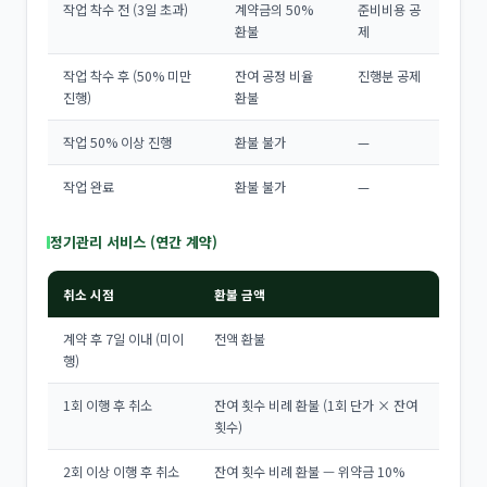
작업 착수 전 (3일 초과)
계약금의 50%
준비비용 공
환불
제
작업 착수 후 (50% 미만
잔여 공정 비율
진행분 공제
진행)
환불
작업 50% 이상 진행
환불 불가
—
작업 완료
환불 불가
—
정기관리 서비스 (연간 계약)
취소 시점
환불 금액
계약 후 7일 이내 (미이
전액 환불
행)
1회 이행 후 취소
잔여 횟수 비례 환불 (1회 단가 × 잔여
횟수)
2회 이상 이행 후 취소
잔여 횟수 비례 환불 — 위약금 10%