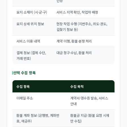
인증
묘지 소재지 (시·군·구)
서비스 지역 확인, 작업자 배정
묘지 상세 위치 정보
현장 작업 수행 (지번주소, 위도·경도,
길찾기 정보 등)
서비스 이용 내역
계약 이행, 환불·분쟁 처리
결제 정보 (결제 수단,
대금 청구·수납, 환불 처리
거래 번호)
선택 수집 항목
수집 항목
수집 목적
이메일 주소
계약서·영수증 발송, 서비스
안내
환불 계좌 정보 (은행명, 계좌번
환불금 지급 (환불 요청 시에
호, 예금주)
만 수집)